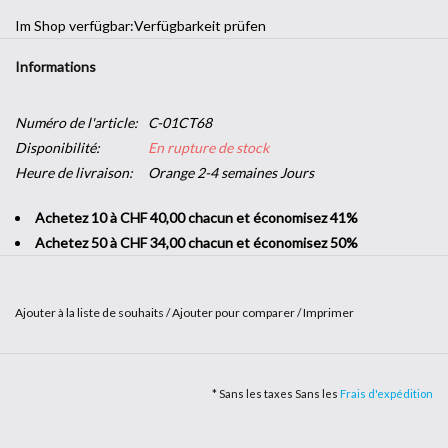
Im Shop verfügbar:
Verfügbarkeit prüfen
Informations
Numéro de l'article:
C-01CT68
Disponibilité:
En rupture de stock
Heure de livraison:
Orange 2-4 semaines Jours
Achetez 10 à CHF 40,00 chacun et économisez 41%
Achetez 50 à CHF 34,00 chacun et économisez 50%
Ajouter à la liste de souhaits
/
Ajouter pour comparer
/
Imprimer
Envie d'une touche décorative dans votre entreprise sans vous
lancer dans de grands travaux ? L’
adhésif imitation bois
vous offre
* Sans les taxes Sans les
Frais d'expédition
la possibilité d'apporter un peu de nature dans vos locaux. Solide et
facile à poser, c'est le produit parfait pour changer de style en un