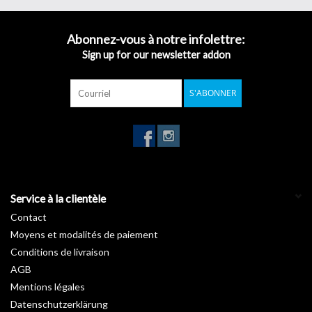
clin d’œil.
Inspirée des nombreuses essences forestières, notre gamme
Bois
Abonnez-vous à notre infolettre:
révèle les charmes de vos pièces en apportant une touche de
Sign up for our newsletter addon
nature. Vous rêvez d’un intérieur avec un petit look « chalet suisse
» ou au style canadien ? Découvrez sans attendre nos
rouleaux
S'ABONNER
autocollants imitation bois
.
Garantie :
10 ans
Température d'installation :
De +15°C à +25°C
Stockage de +5°C à +35°C :
3 ans
Longueur :
50 m
Largeur :
122 cm
Service à la clientèle
Contact
Moyens et modalités de paiement
Conditions de livraison
AGB
Mentions légales
Datenschutzerklärung