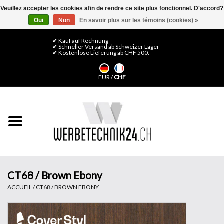
Veuillez accepter les cookies afin de rendre ce site plus fonctionnel. D'accord?
Oui
Non
En savoir plus sur les témoins (cookies) »
0 Articles - CHF 0,00
Mon compte / S'inscrire
✔ Kauf auf Rechnung
✔ Schneller Versand ab Schweizer Lager
✔ Kostenlose Lieferung ab CHF 500.-
Accueil
EUR
/
CHF
Médias LFP
Machines
Films de décoration
Films pour vitrages
CT68 / Brown Ebony
ACCUEIL
/
CT68 / BROWN EBONY
Displays & Stands
Finitions & Montage