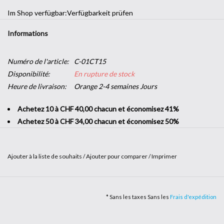
Im Shop verfügbar:
Verfügbarkeit prüfen
Informations
Numéro de l'article:
C-01CT15
Disponibilité:
En rupture de stock
Heure de livraison:
Orange 2-4 semaines Jours
Achetez 10 à CHF 40,00 chacun et économisez 41%
Achetez 50 à CHF 34,00 chacun et économisez 50%
Ajouter à la liste de souhaits
/
Ajouter pour comparer
/
Imprimer
Envie d'une touche décorative dans votre entreprise sans vous
lancer dans de grands travaux ? L’
adhésif imitation bois
vous offre
* Sans les taxes Sans les
Frais d'expédition
la possibilité d'apporter un peu de nature dans vos locaux. Solide et
facile à poser, c'est le produit parfait pour changer de style en un