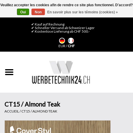
Veuillez accepter les cookies afin de rendre ce site plus fonctionnel. D'accord?
Oui
Non
En savoir plus sur les témoins (cookies) »
0 Articles - CHF 0,00
Mon compte / S'inscrire
✔ Kauf auf Rechnung
✔ Schneller Versand ab Schweizer Lager
✔ Kostenlose Lieferung ab CHF 500.-
Accueil
EUR
/
CHF
Médias LFP
Machines
Films de décoration
Films pour vitrages
CT15 / Almond Teak
ACCUEIL
/
CT15 / ALMOND TEAK
Displays & Stands
Finitions & Montage