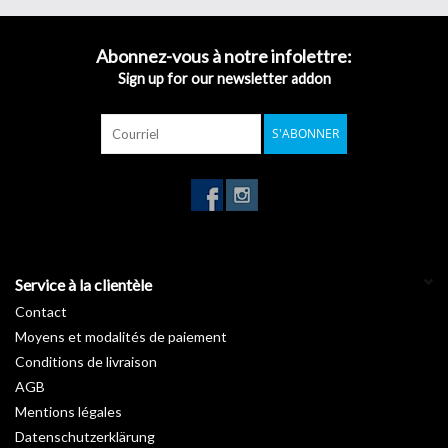
clin d’œil.
Inspirée des nombreuses essences forestières, notre gamme
Bois
Abonnez-vous à notre infolettre:
révèle les charmes de vos pièces en apportant une touche de
Sign up for our newsletter addon
nature. Vous rêvez d’un intérieur avec un petit look « chalet suisse
» ou au style canadien ? Découvrez sans attendre nos
rouleaux
S'ABONNER
autocollants imitation bois
.
Garantie :
10 ans
Température d'installation :
De +15°C à +25°C
Stockage de +5°C à +35°C :
3 ans
Longueur :
50 m
Largeur :
122 cm
Service à la clientèle
Contact
Moyens et modalités de paiement
Conditions de livraison
AGB
Mentions légales
Datenschutzerklärung