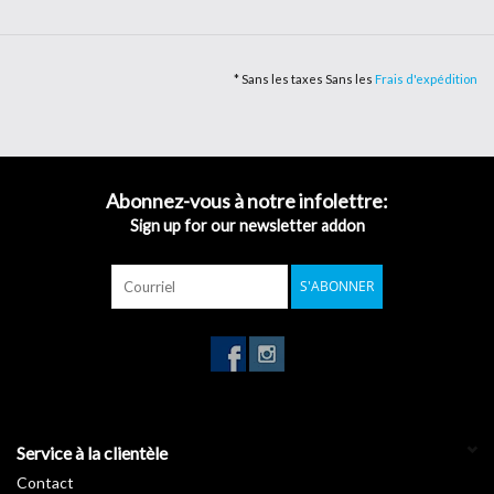
texte et ajoutez-le au panier. Terminez ensuite le processus de
commande. Nous vous enverrons une offre pour le produit
souhaité. Les délais de livraison pour les produits commandés sont
* Sans les taxes Sans les
Frais d'expédition
d'environ 3-4 jours ouvrables.
Accès direct aux produits CoverStyl
Abonnez-vous à notre infolettre:
Sign up for our newsletter addon
S'ABONNER
Service à la clientèle
Contact