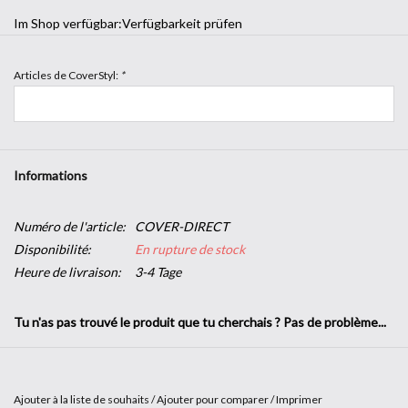
Im Shop verfügbar:
Verfügbarkeit prüfen
Articles de CoverStyl:
*
Informations
Numéro de l'article:
COVER-DIRECT
Disponibilité:
En rupture de stock
Heure de livraison:
3-4 Tage
Tu n'as pas trouvé le produit que tu cherchais ? Pas de problème...
Le lien ci-dessous vous permet d'accéder directement à la page
web d'CoverStyl. Saisissez le produit souhaité dans le champ de
Ajouter à la liste de souhaits
/
Ajouter pour comparer
/
Imprimer