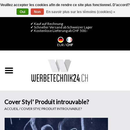
Veuillez accepter les cookies afin de rendre ce site plus fonctionnel. D'accord?
Oui
Non
En savoir plus sur les témoins (cookies) »
0 Articles - CHF 0,00
Mon compte / S'inscrire
✔ Kauf auf Rechnung
✔ Schneller Versand ab Schweizer Lager
✔ Kostenlose Lieferung ab CHF 500.-
Accueil
EUR
/
CHF
Médias LFP
Machines
Films de décoration
Films pour vitrages
Cover Styl' Produit introuvable?
ACCUEIL
/
COVER STYL' PRODUIT INTROUVABLE?
Displays & Stands
Finitions & Montage