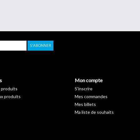
LES FORMATIONS ONT LIEU DANS NOS LOCA
Les techniciens sont à votre entière disposition 
de toujours trouver la meilleure des solutions pou
Les frais de participation seront facturés à l'avan
S'ABONNER
Max. de 5 participants par jour de cours
Max. de 2 participants par entreprise
Trouvez la formation APA qui vous convient et fa
Ils pourront vous conseiller sur la meilleure faç
s
Mon compte
même les plus pertinentes.
 produits
S'inscrire
x produits
Mes commandes
Mes billets
Ma liste de souhaits