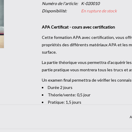
Numéro de l'article:
K-020010
Disponibilité:
En rupture de stock
APA Certificat - cours avec certification
Cette formation APA avec certification, vous offre
propriétés des différents matériaux APA et les m
surface.
La partie théorique vous permettra d'acquérir les
partie pratique vous montrera tous les trucs et 
Un examen final permettra de vérifier les connais
Durée 2 jours
Théorie/vente: 0,5 jour
Pratique: 1,5 jours
Restauration incluse (déjeuner et dîner)
Nuitée +CHF 150.00
A
Tool-Bag
Documentation marketing CoverStyl'complèt