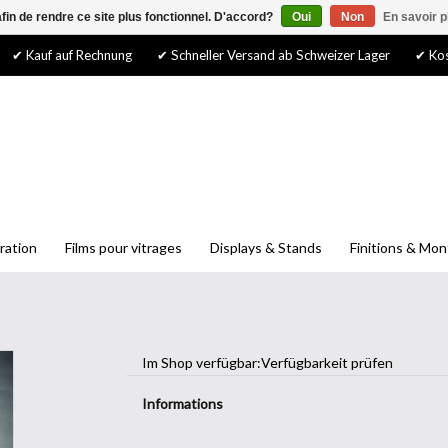
afin de rendre ce site plus fonctionnel. D'accord?
Oui
Non
En savoir p
✔ Kauf auf Rechnung
✔ Schneller Versand ab Schweizer Lager
✔ Kos
ration
Films pour vitrages
Displays & Stands
Finitions & Mo
Im Shop verfügbar:
Verfügbarkeit prüfen
Informations