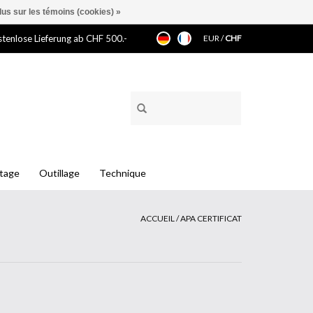
lus sur les témoins (cookies) »
tenlose Lieferung ab CHF 500.-
EUR
/
CHF
ntage
Outillage
Technique
ACCUEIL
/
APA CERTIFICAT