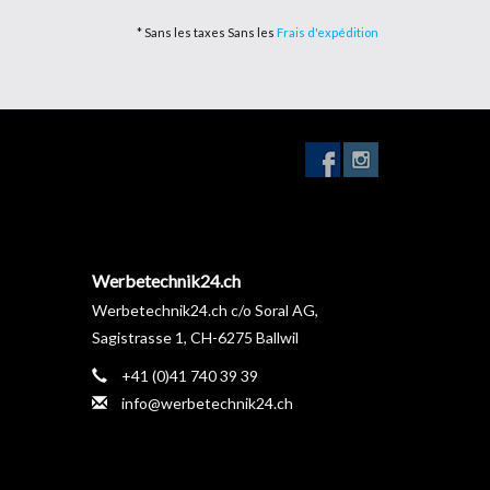
* Sans les taxes Sans les
Frais d'expédition
UX.
pour partager leurs vastes expériences, dans le but
r obtenir d'excellents résultats.
ce.
ites confiance à l'expérience de nos formateurs.
on de procéder et répondront à toutes vos questions,
Werbetechnik24.ch
Werbetechnik24.ch c/o Soral AG,
Sagistrasse 1, CH-6275 Ballwil
+41 (0)41 740 39 39
info@werbetechnik24.ch