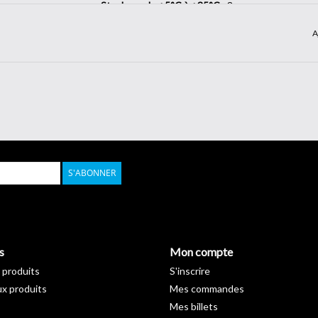
Stockage de +5°C à +35°C :
3 ans
Longueur :
50 m
A
Largeur :
122 cm
S'ABONNER
s
Mon compte
 produits
S'inscrire
x produits
Mes commandes
Mes billets