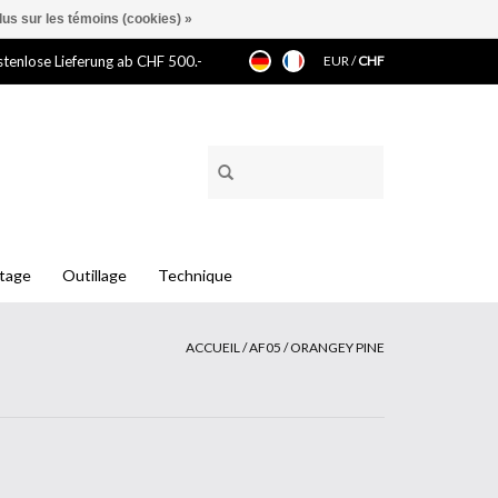
lus sur les témoins (cookies) »
tenlose Lieferung ab CHF 500.-
EUR
/
CHF
ntage
Outillage
Technique
ACCUEIL
/
AF05 / ORANGEY PINE