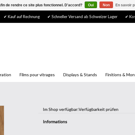
afin de rendre ce site plus fonctionnel. D'accord?
Oui
Non
En savoir p
✔ Kauf auf Rechnung
✔ Schneller Versand ab Schweizer Lager
✔ Kos
ration
Films pour vitrages
Displays & Stands
Finitions & Mo
Im Shop verfügbar:
Verfügbarkeit prüfen
Informations