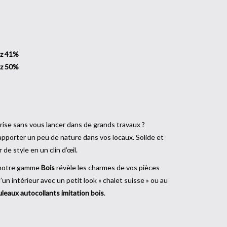
ez 41%
ez 50%
ise sans vous lancer dans de grands travaux ?
'apporter un peu de nature dans vos locaux. Solide et
 de style en un clin d’œil.
 notre gamme
Bois
révèle les charmes de vos pièces
n intérieur avec un petit look « chalet suisse » ou au
uleaux autocollants imitation bois
.