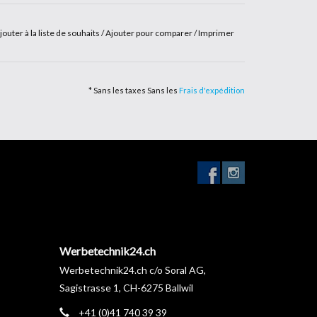
jouter à la liste de souhaits
/
Ajouter pour comparer
/
Imprimer
* Sans les taxes Sans les
Frais d'expédition
Werbetechnik24.ch
Werbetechnik24.ch c/o Soral AG,
Sagistrasse 1, CH-6275 Ballwil
+41 (0)41 740 39 39