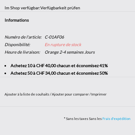
Im Shop verfügbar:
Verfügbarkeit prüfen
Informations
Numéro de l'article:
C-01AF06
Disponibilité:
En rupture de stock
Heure de livraison:
Orange 2-4 semaines Jours
Achetez 10 à CHF 40,00 chacun et économisez 41%
Achetez 50 à CHF 34,00 chacun et économisez 50%
Ajouter à la liste de souhaits
/
Ajouter pour comparer
/
Imprimer
Envie d'une touche décorative dans votre entreprise sans vous
lancer dans de grands travaux ? L’
adhésif imitation bois
vous offre
* Sans les taxes Sans les
Frais d'expédition
la possibilité d'apporter un peu de nature dans vos locaux. Solide et
facile à poser, c'est le produit parfait pour changer de style en un