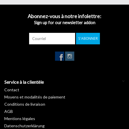
clin d’œil.
Inspirée des nombreuses essences forestières, notre gamme
Bois
Abonnez-vous à notre infolettre:
révèle les charmes de vos pièces en apportant une touche de
Sign up for our newsletter addon
nature. Vous rêvez d’un intérieur avec un petit look « chalet suisse
» ou au style canadien ? Découvrez sans attendre nos
rouleaux
S'ABONNER
autocollants imitation bois
.
Garantie :
10 ans
Température d'installation :
De +15°C à +25°C
Stockage de +5°C à +35°C :
3 ans
Longueur :
50 m
Largeur :
122 cm
Service à la clientèle
Contact
Moyens et modalités de paiement
Conditions de livraison
AGB
Mentions légales
Datenschutzerklärung