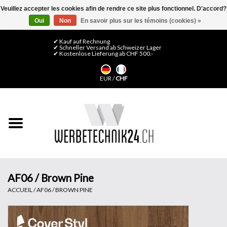
Veuillez accepter les cookies afin de rendre ce site plus fonctionnel. D'accord?
Oui
Non
En savoir plus sur les témoins (cookies) »
0 Articles - CHF 0,00
Mon compte / S'inscrire
✔ Kauf auf Rechnung
✔ Schneller Versand ab Schweizer Lager
✔ Kostenlose Lieferung ab CHF 500.-
Accueil
EUR
/
CHF
Médias LFP
Machines
Films de décoration
Films pour vitrages
AF06 / Brown Pine
ACCUEIL
/
AF06 / BROWN PINE
Displays & Stands
Finitions & Montage