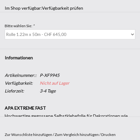
Im Shop verfügbar:
Verfügbarkeit prüfen
Bitte wählen Sie:
*
Informationen
Artikelnummer::
P-XF9945
Verfügbarkeit:
Nicht auf Lager
Lieferzeit:
3-4 Tage
APA EXTREME FAST
Hochwertige gegossene Selbstklebefolie für Dekorationen wie
Fahrzeuge, Boote, Flugzeuge, Container, Schilder, Schilder. Flexibel
und formbar auf gekrümmten und genieteten Oberflächen.
Zur Wunschliste hinzufügen
/
Zum Vergleich hinzufügen
/
Drucken
Einfache Trockenverklebung dank des "Air Free FTX System"