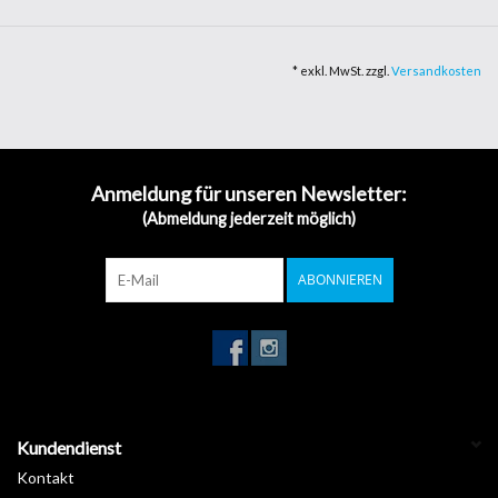
Kanalklebstoffs, der den Luftaustritt begünstigt.
Brandschutzklasse B-S2-D0 nach europäischer Klassifizierung.
* exkl. MwSt. zzgl.
Versandkosten
Haltbarkeit der Folie bis zu 8/10 Jahren im Freien. Metallisiert 5
Jahre. Klebstoff: Ultra-permanentes Acrylat mit sehr hoher
Haftung. Folienstärke: 55 µm
10 Jahre Garantie
Anmeldung für unseren Newsletter:
Folienstärke: 55 µm
(Abmeldung jederzeit möglich)
mit Kanalklebstoffs
Brandschutzklasse B-S2-D0
ABONNIEREN
Datenblatt >
Download
Kundendienst
Kontakt