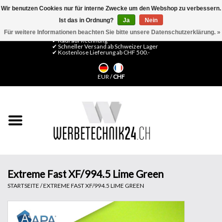
Wir benutzen Cookies nur für interne Zwecke um den Webshop zu verbessern.
Ist das in Ordnung?
Ja
Nein
0 Artikel - CHF 0,00
Mein Konto / Kundenkonto anlegen
Für weitere Informationen beachten Sie bitte unsere Datenschutzerklärung. »
✔ Kauf auf Rechnung
✔ Schneller Versand ab Schweizer Lager
✔ Kostenlose Lieferung ab CHF 500.-
Startseite
EUR
/
CHF
LFP Medien
Maschinen
Design Folien
Flachglas-Folien
Extreme Fast XF/994.5 Lime Green
STARTSEITE
/
EXTREME FAST XF/994.5 LIME GREEN
Messesysteme
Fertigung & Montage