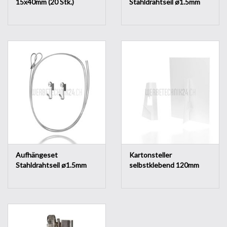
15x40mm (20 Stk.)
Stahldrahtseil ø1.5mm
Länge 4.00m
Aufhängeset
Kartonsteller
Stahldrahtseil ø1.5mm
selbstklebend 120mm
Länge 1.50m