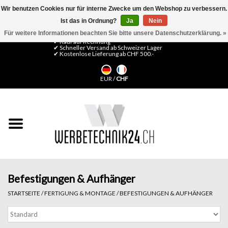
Wir benutzen Cookies nur für interne Zwecke um den Webshop zu verbessern.
Ist das in Ordnung?
Ja
Nein
0 Artikel - CHF 0,00
Mein Konto / Kundenkonto anlegen
Für weitere Informationen beachten Sie bitte unsere Datenschutzerklärung. »
✔ Kauf auf Rechnung
✔ Schneller Versand ab Schweizer Lager
✔ Kostenlose Lieferung ab CHF 500.-
Startseite
EUR
/
CHF
LFP Medien
Maschinen
Design Folien
Flachglas-Folien
Befestigungen & Aufhänger
STARTSEITE
/
FERTIGUNG & MONTAGE
/
BEFESTIGUNGEN & AUFHÄNGER
Messesysteme
Fertigung & Montage