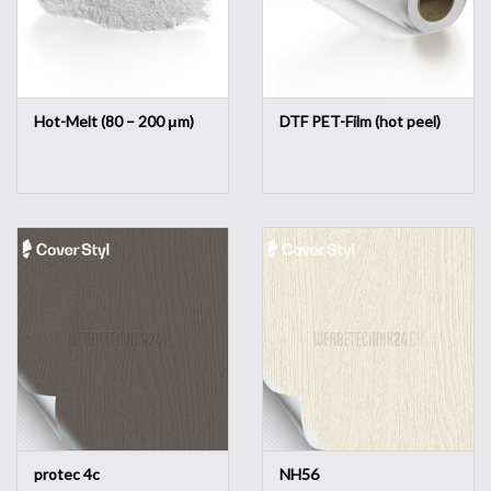
Hot-Melt (80 – 200 μm)
DTF PET-Film (hot peel)
protec 4c
NH56