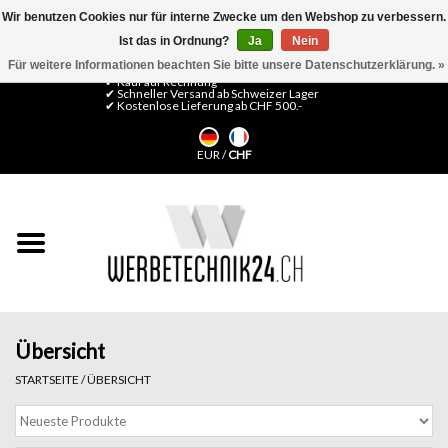
Wir benutzen Cookies nur für interne Zwecke um den Webshop zu verbessern.
Ist das in Ordnung?
Ja
Nein
0 Artikel - CHF 0,00
Mein Konto / Kundenkonto anlegen
Für weitere Informationen beachten Sie bitte unsere Datenschutzerklärung. »
✔ Kauf auf Rechnung
✔ Schneller Versand ab Schweizer Lager
✔ Kostenlose Lieferung ab CHF 500.-
Startseite
EUR
/
CHF
LFP Medien
Maschinen
Design Folien
Flachglas-Folien
Übersicht
STARTSEITE
/
ÜBERSICHT
Messesysteme
Fertigung & Montage