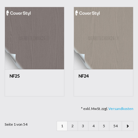
NF25
NF24
* exkl. MwSt. zzgl.
Versandkosten
Seite 1 von 54
1
2
3
4
5
54