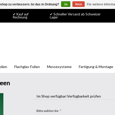
shop zu verbessern. Ist das in Ordnung?
Ja
Nein
Für weitere Inform
✔ Kauf auf
✔ Schneller Versand ab Schweizer
Rechnung
Lager
olien
Flachglas-Folien
Messesysteme
Fertigung & Montage
reen
Im Shop verfügbar:
Verfügbarkeit prüfen
Bitte wählen Sie:
*