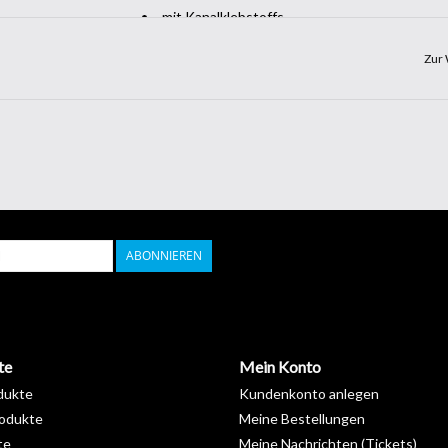
mit Kanalklebstoffs
Brandschutzklasse B-S2-D0
Zur 
Datenblatt >
Download
ABONNIEREN
te
Mein Konto
dukte
Kundenkonto anlegen
odukte
Meine Bestellungen
te
Meine Nachrichten (Tickets)