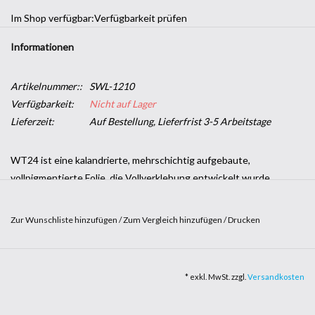
Im Shop verfügbar:
Verfügbarkeit prüfen
Informationen
Artikelnummer::
SWL-1210
Verfügbarkeit:
Nicht auf Lager
Lieferzeit:
Auf Bestellung, Lieferfrist 3-5 Arbeitstage
WT24 ist eine kalandrierte, mehrschichtig aufgebaute,
vollpigmentierte Folie, die Vollverklebung entwickelt wurde.
Kalandrierte Folie eignet sich bei richtiger Anwendung dennoch
für die Fahrzeug-Vollverklebung, jedoch sollte man bei tiefen
Zur Wunschliste hinzufügen
/
Zum Vergleich hinzufügen
/
Drucken
Sicken oder Mulden mit sog.
Inlays
(Einlegern) arbeiten. Die Folie ist
standardmässig mit Luftkanal-Klebstofftechnologie ausgestattet.
Die Folie lässt sich somit einfach wiederpositionieren und durch
* exkl. MwSt. zzgl.
Versandkosten
Luftkanäle im Klebstoff blasenfrei applizieren. WT24 Car Wrap Film
wird in 1,52 x 20m Rollen angeboten und ermöglichen eine