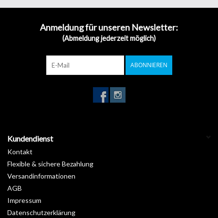
nahtlose Verklebung auf fast allen Fahrzeugteilen. WT24 wird in
Asien hergestellt und wurden von Werbetechnik24 ausgewählt.
Anmeldung für unseren Newsletter:
Folienbreite: 1.52m
(Abmeldung jederzeit möglich)
Folienlänge: 20m
Luftkanal-Klebstofftechnologie
Preis-Leistung
ABONNIEREN
Haben Sie Ihren Farbton nicht gefunden? Bitte melden Sie sich bei
uns, wir haben bestimmt eine Lösung. Mail:
info@werbetechnik24.ch
Tel. 041 740 39 39
Kundendienst
Kontakt
Flexible & sichere Bezahlung
Versandinformationen
AGB
Impressum
Datenschutzerklärung