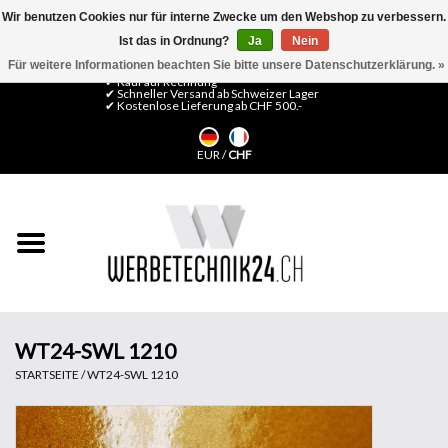
Wir benutzen Cookies nur für interne Zwecke um den Webshop zu verbessern.
Ist das in Ordnung?
Ja
Nein
0 Artikel - CHF 0,00
Mein Konto / Kundenkonto anlegen
Für weitere Informationen beachten Sie bitte unsere Datenschutzerklärung. »
✔ Kauf auf Rechnung
✔ Schneller Versand ab Schweizer Lager
✔ Kostenlose Lieferung ab CHF 500.-
Startseite
EUR
/
CHF
LFP Medien
Maschinen
Design Folien
Flachglas-Folien
WT24-SWL 1210
STARTSEITE
/
WT24-SWL 1210
Messesysteme
Fertigung & Montage