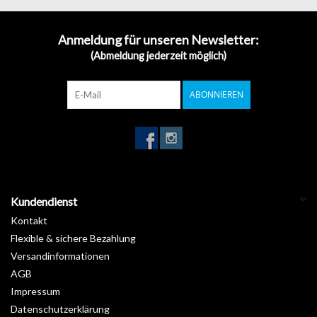
Folienlänge: 20m
Luftkanal-Klebstofftechnologie
Anmeldung für unseren Newsletter:
Preis-Leistung
(Abmeldung jederzeit möglich)
Haben Sie Ihren Farbton nicht gefunden? Bitte melden Sie sich bei
uns, wir haben bestimmt eine Lösung. Mail:
ABONNIEREN
info@werbetechnik24.ch
Tel. 041 740 39 39
Kundendienst
Kontakt
Flexible & sichere Bezahlung
Versandinformationen
AGB
Impressum
Datenschutzerklärung