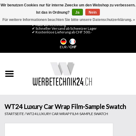
Wir benutzen Cookies nur für interne Zwecke um den Webshop zu verbessern.
Ist das in Ordnung?
Ja
Nein
0 Artikel - CHF 0,00
Mein Konto / Kundenkonto anlegen
Für weitere Informationen beachten Sie bitte unsere Datenschutzerklärung. »
✔ Kauf auf Rechnung
✔ Schneller Versand ab Schweizer Lager
✔ Kostenlose Lieferung ab CHF 500.-
Startseite
EUR
/
CHF
LFP Medien
Maschinen
Design Folien
Flachglas-Folien
WT24 Luxury Car Wrap Film-Sample Swatch
STARTSEITE
/
WT24 LUXURY CAR WRAP FILM-SAMPLE SWATCH
Messesysteme
Fertigung & Montage