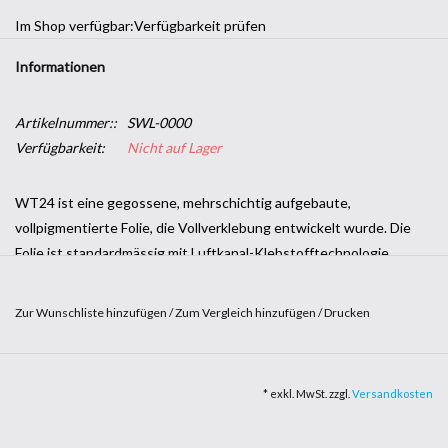
Im Shop verfügbar:
Verfügbarkeit prüfen
Informationen
Artikelnummer::
SWL-0000
Verfügbarkeit:
Nicht auf Lager
WT24 ist eine gegossene, mehrschichtig aufgebaute,
vollpigmentierte Folie, die Vollverklebung entwickelt wurde. Die
Folie ist standardmässig mit Luftkanal-Klebstofftechnologie
ausgestattet. Die Folie lässt sich somit einfach
wiederpositionieren und durch Luftkanäle im Klebstoff blasenfrei
Zur Wunschliste hinzufügen
/
Zum Vergleich hinzufügen
/
Drucken
applizieren. WT24 Car Wrap Film wird in 1,52 x 20m Rollen
angeboten und ermöglichen eine nahtlose Verklebung auf fast
allen Fahrzeugteilen. WT24 wird in Asien hergestellt und wurden
* exkl. MwSt. zzgl.
Versandkosten
von Werbetechnik24 ausgewählt.
Folienbreite: 1.52m