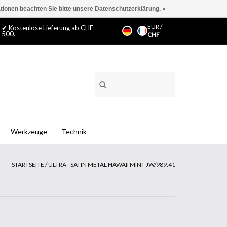
ationen beachten Sie bitte unsere Datenschutzerklärung. »
EUR
/
✔ Kostenlose Lieferung ab CHF
500.-
CHF
Werkzeuge
Technik
STARTSEITE
/
ULTRA - SATIN METAL HAWAII MINT JW/989.41