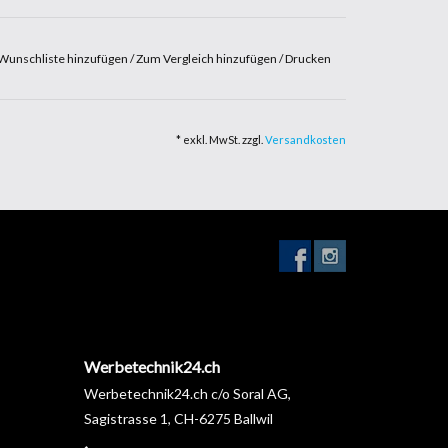
Wunschliste hinzufügen
/
Zum Vergleich hinzufügen
/
Drucken
 ultraglänzendes Finish (nur für extra-glänzende
* exkl. MwSt. zzgl.
Versandkosten
Werbetechnik24.ch
Werbetechnik24.ch c/o Soral AG,
Sagistrasse 1, CH-6275 Ballwil