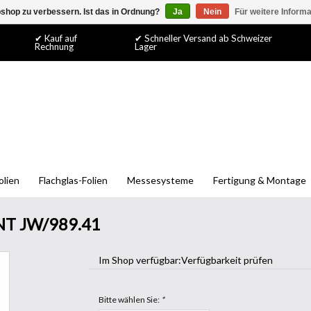
shop zu verbessern. Ist das in Ordnung?
Ja
Nein
Für weitere Inform
✔ Kauf auf
✔ Schneller Versand ab Schweizer
Rechnung
Lager
olien
Flachglas-Folien
Messesysteme
Fertigung & Montage
INT JW/989.41
Im Shop verfügbar:
Verfügbarkeit prüfen
Bitte wählen Sie:
*