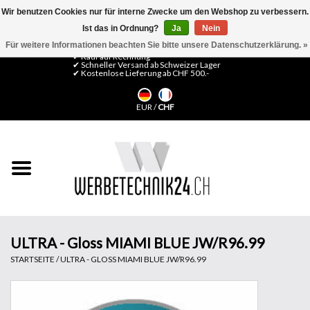
Wir benutzen Cookies nur für interne Zwecke um den Webshop zu verbessern.
Ist das in Ordnung?
Ja
Nein
0 Artikel - CHF 0,00
Mein Konto / Kundenkonto anlegen
Für weitere Informationen beachten Sie bitte unsere Datenschutzerklärung. »
✔ Kauf auf Rechnung
✔ Schneller Versand ab Schweizer Lager
✔ Kostenlose Lieferung ab CHF 500.-
Startseite
EUR
/
CHF
LFP Medien
Maschinen
Design Folien
Flachglas-Folien
ULTRA - Gloss MIAMI BLUE JW/R96.99
STARTSEITE
/
ULTRA - GLOSS MIAMI BLUE JW/R96.99
Messesysteme
Fertigung & Montage