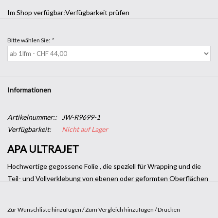
Im Shop verfügbar:
Verfügbarkeit prüfen
Bitte wählen Sie:
*
Informationen
Artikelnummer::
JW-R9699-1
Verfügbarkeit:
Nicht auf Lager
APA ULTRAJET
Hochwertige gegossene Folie , die speziell für Wrapping und die
Teil- und Vollverklebung von ebenen oder geformten Oberflächen
entwickelt wurde. Extrem einfach zu verkleben dank der
innovativen
„Ultra-Jet System“
-Technologie, die das Verlegen der
Zur Wunschliste hinzufügen
/
Zum Vergleich hinzufügen
/
Drucken
Folie auf der Oberfläche extrem schnell ermöglicht und durch