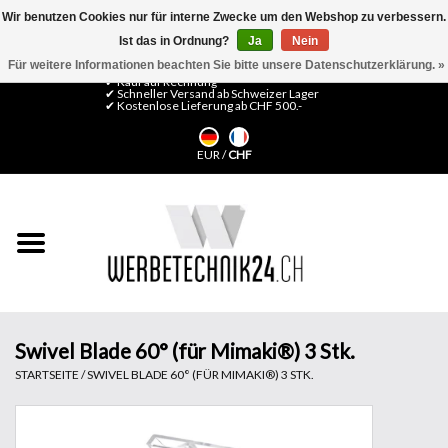
Wir benutzen Cookies nur für interne Zwecke um den Webshop zu verbessern.
Ist das in Ordnung?
Ja
Nein
0 Artikel - CHF 0,00
Mein Konto / Kundenkonto anlegen
Für weitere Informationen beachten Sie bitte unsere Datenschutzerklärung. »
✔ Kauf auf Rechnung
✔ Schneller Versand ab Schweizer Lager
✔ Kostenlose Lieferung ab CHF 500.-
Startseite
EUR
/
CHF
LFP Medien
Maschinen
Design Folien
Flachglas-Folien
Swivel Blade 60° (für Mimaki®) 3 Stk.
STARTSEITE
/
SWIVEL BLADE 60° (FÜR MIMAKI®) 3 STK.
Messesysteme
Fertigung & Montage