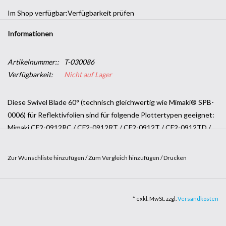
Im Shop verfügbar:
Verfügbarkeit prüfen
Informationen
Artikelnummer::
T-030086
Verfügbarkeit:
Nicht auf Lager
Diese Swivel Blade 60° (technisch gleichwertig wie Mimaki® SPB-
0006) für Reflektivfolien sind für folgende Plottertypen geeignet:
Mimaki CF2-0912RC / CF2-0912RT / CF2-0912T / CF2-0912TD /
CF2-0912TF / CF2-1215RC / CF2-1215RT / CF2-1215T / CF2-
1215TD / CF2-1215TF / CF2-1218RT / CF2-1218T / CF2-1218TD /
Zur Wunschliste hinzufügen
/
Zum Vergleich hinzufügen
/
Drucken
CF2-1218TF / CF3-1610R1 / CF3-1610TF2 / CF3-1631R1 / CF3-
1631TF2 / CG-50 / CG-60EX / CG-60SR / CG-60SRIII / CG-60st /
CG-75FX / CG-75FXII / CG-90SD / CG-100EX / CG-100Lx / CG-
* exkl. MwSt. zzgl.
Versandkosten
100SD / CG-100SRII / CG-100SRIII / CG-130EX / CG-130FX / CG-
130FXII / CG-130Lx / CG-130SRIII / CG-160FX / CG-160FXII /