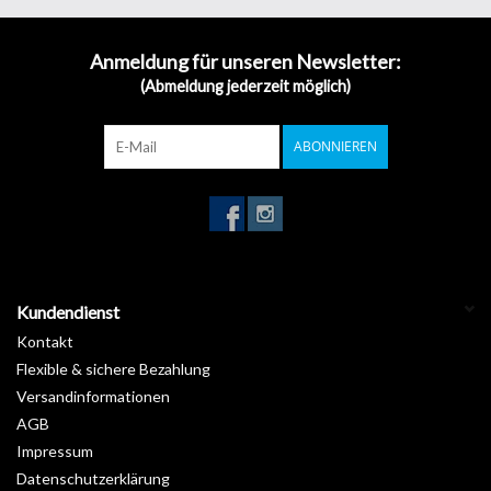
CJV30-60 / CJV30-60BS / CJV30-100 / CJV30-100BS / CJV30-130
/ CJV30-130BS / CJV30-160 / CJV30-160BS / TPC-1000 / CF2-
Anmeldung für unseren Newsletter:
0907RC / CF2-0907RT / CF2-0907T / CF2-0907TD / CF2-0907TF /
(Abmeldung jederzeit möglich)
CFS-1313 / CFR-1220 / CF-0907-2 / CF-0912-2 / CF-1215-2 / CF-
1218-2 / CG-101 / CG-45 / CG-61 / CG-100SD / CG-90AP
ABONNIEREN
Lieferumfang: 3 Stk.
Hersteller: Werbetechnik24.ch - Originalteil (baugleich SPB-
0006)
Kundendienst
Kontakt
Flexible & sichere Bezahlung
Versandinformationen
AGB
Impressum
Datenschutzerklärung