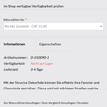
Im Shop verfügbar:
Verfügbarkeit prüfen
Bitte wählen Sie:
*
Informationen
Eigenschaften
Artikelnummer::
D-010090-1
Verfügbarkeit:
Nicht auf Lager
Lieferzeit:
3-4 Tage
Mit der Structur Dekorfolie können Sie effektiv Ihre Fenster und
Glaswände gestalten . Diese wird mit milchigen Streifen welche
sich abwechselnd anordnen geliefert.( 35 mm und 5 mm). Zwischen
den beiden unterschiedlichen großen micligen Streifen befinden
Zur Wunschliste hinzufügen
/
Zum Vergleich hinzufügen
/
Drucken
sich klare Streifen.