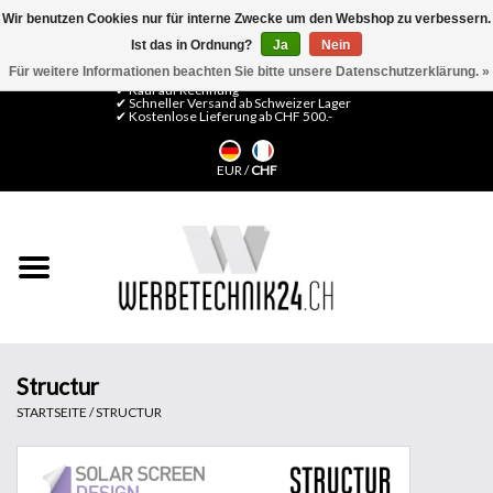
Wir benutzen Cookies nur für interne Zwecke um den Webshop zu verbessern.
Ist das in Ordnung?
Ja
Nein
0 Artikel - CHF 0,00
Mein Konto / Kundenkonto anlegen
Für weitere Informationen beachten Sie bitte unsere Datenschutzerklärung. »
✔ Kauf auf Rechnung
✔ Schneller Versand ab Schweizer Lager
✔ Kostenlose Lieferung ab CHF 500.-
Startseite
EUR
/
CHF
LFP Medien
Maschinen
Design Folien
Flachglas-Folien
Structur
STARTSEITE
/
STRUCTUR
Messesysteme
Fertigung & Montage