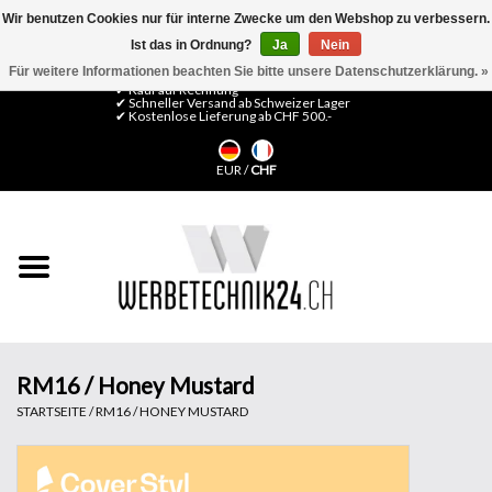
Wir benutzen Cookies nur für interne Zwecke um den Webshop zu verbessern.
Ist das in Ordnung?
Ja
Nein
0 Artikel - CHF 0,00
Mein Konto / Kundenkonto anlegen
Für weitere Informationen beachten Sie bitte unsere Datenschutzerklärung. »
✔ Kauf auf Rechnung
✔ Schneller Versand ab Schweizer Lager
✔ Kostenlose Lieferung ab CHF 500.-
Startseite
EUR
/
CHF
LFP Medien
Maschinen
Design Folien
Flachglas-Folien
RM16 / Honey Mustard
STARTSEITE
/
RM16 / HONEY MUSTARD
Messesysteme
Fertigung & Montage