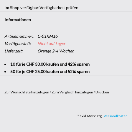
Im Shop verfügbar:
Verfügbarkeit prüfen
Informationen
Artikelnummer::
C-01RM16
Verfügbarkeit:
Nicht auf Lager
Lieferzeit:
Orange 2-4 Wochen
10 für je CHF 30,00 kaufen und 42% sparen
50 für je CHF 25,00 kaufen und 52% sparen
Zur Wunschliste hinzufügen
/
Zum Vergleich hinzufügen
/
Drucken
Möchten Sie Ihrer Wohnung einen frischen Anstrich verpassen,
ohne Ihre gesamte Einrichtung zu erneuern? Suchen Sie nach einer
* exkl. MwSt. zzgl.
Versandkosten
Möglichkeit, einer Wand einen Farbtupfer zu verleihen oder ein
Möbelstück individuell zu gestalten? Mit
farbiger Klebefolie
können