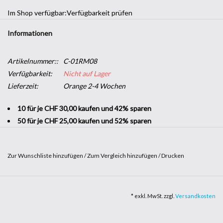
Im Shop verfügbar:
Verfügbarkeit prüfen
Informationen
Artikelnummer::
C-01RM08
Verfügbarkeit:
Nicht auf Lager
Lieferzeit:
Orange 2-4 Wochen
10 für je CHF 30,00 kaufen und 42% sparen
50 für je CHF 25,00 kaufen und 52% sparen
Zur Wunschliste hinzufügen
/
Zum Vergleich hinzufügen
/
Drucken
Möchten Sie Ihrer Wohnung einen frischen Anstrich verpassen,
ohne Ihre gesamte Einrichtung zu erneuern? Suchen Sie nach einer
* exkl. MwSt. zzgl.
Versandkosten
Möglichkeit, einer Wand einen Farbtupfer zu verleihen oder ein
Möbelstück individuell zu gestalten? Mit
farbiger Klebefolie
können