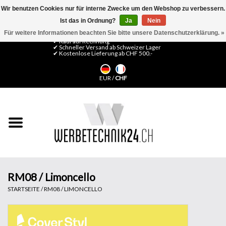
Wir benutzen Cookies nur für interne Zwecke um den Webshop zu verbessern.
Ist das in Ordnung?
Ja
Nein
0 Artikel - CHF 0,00
Mein Konto / Kundenkonto anlegen
Für weitere Informationen beachten Sie bitte unsere Datenschutzerklärung. »
✔ Kauf auf Rechnung
✔ Schneller Versand ab Schweizer Lager
✔ Kostenlose Lieferung ab CHF 500.-
Startseite
EUR
/
CHF
LFP Medien
Maschinen
Design Folien
Flachglas-Folien
RM08 / Limoncello
STARTSEITE
/
RM08 / LIMONCELLO
Messesysteme
Fertigung & Montage