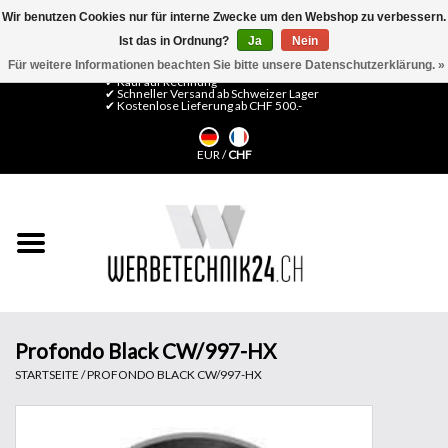
Wir benutzen Cookies nur für interne Zwecke um den Webshop zu verbessern.
Ist das in Ordnung?
Ja
Nein
0 Artikel - CHF 0,00
Mein Konto / Kundenkonto anlegen
Für weitere Informationen beachten Sie bitte unsere Datenschutzerklärung. »
✔ Kauf auf Rechnung
✔ Schneller Versand ab Schweizer Lager
✔ Kostenlose Lieferung ab CHF 500.-
Startseite
EUR
/
CHF
LFP Medien
Maschinen
Design Folien
Flachglas-Folien
Profondo Black CW/997-HX
STARTSEITE
/
PROFONDO BLACK CW/997-HX
Messesysteme
Fertigung & Montage