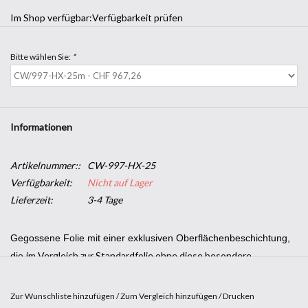
Im Shop verfügbar:
Verfügbarkeit prüfen
Bitte wählen Sie:
*
Informationen
Artikelnummer::
CW-997-HX-25
Verfügbarkeit:
Nicht auf Lager
Lieferzeit:
3-4 Tage
Gegossene Folie mit einer exklusiven Oberflächenbeschichtung,
im Vergleich zur Standardfolie ohne diese besondere
die
Behandlung, die Beständigkeit gegen Licht und
Witterungseinflüsse im Außenbereich erhöht und vor kleinen
Zur Wunschliste hinzufügen
/
Zum Vergleich hinzufügen
/
Drucken
Flecken, Kratzen mit dem Spatel oder Waschbürsten schützt.