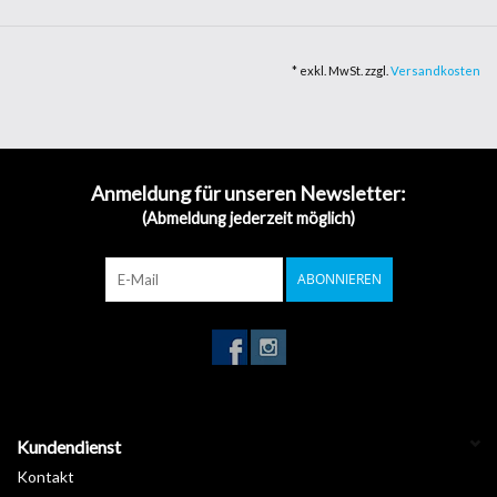
Darüber hinaus trägt die exklusive Behandlung dazu bei, den
Oberflächenglanz und die Farbbrillanz der Folien zu verbessern und
* exkl. MwSt. zzgl.
Versandkosten
bewahren. Ausgestattet mit repositionierbarem Kleber "Repotack
Air Free System", der das Positionieren der Folie erleichtert und
eine blasenfreie Verklebung ermöglicht
Gloss
Anmeldung für unseren Newsletter:
Layer: Double
(Abmeldung jederzeit möglich)
Thickness: 120 Micro
System: FTX
Typ: Cast
ABONNIEREN
System: Repo Tack
Size: 152cm
Kundendienst
Kontakt