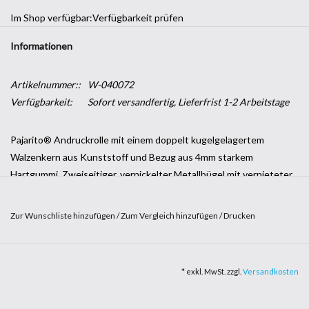
Im Shop verfügbar:
Verfügbarkeit prüfen
Informationen
Artikelnummer::
W-040072
Verfügbarkeit:
Sofort versandfertig, Lieferfrist 1-2 Arbeitstage
Pajarito® Andruckrolle mit einem doppelt kugelgelagertem
Walzenkern aus Kunststoff und Bezug aus 4mm starkem
Hartgummi. Zweiseitiger, vernickelter Metallbügel mit vernieteter
Stahlachse und griffigem Holzschaft. Zum schnellen und
grossflächigem Aufziehen von Digitaldruck- und
Zur Wunschliste hinzufügen
/
Zum Vergleich hinzufügen
/
Drucken
Selbsteklebefolien, Aufbringen von Application Tape etc.
Walzengrösse: ø50mm x 75mm (Breite)
* exkl. MwSt. zzgl.
Versandkosten