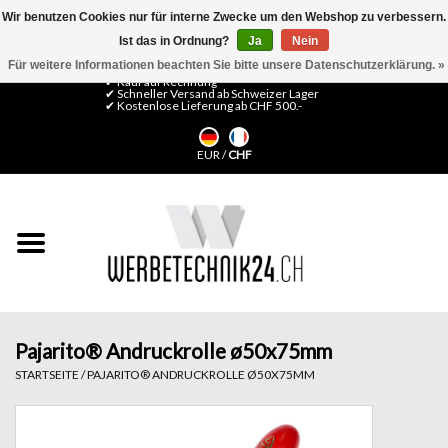
Wir benutzen Cookies nur für interne Zwecke um den Webshop zu verbessern.
Ist das in Ordnung?
Ja
Nein
0 Artikel - CHF 0,00
Mein Konto / Kundenkonto anlegen
Für weitere Informationen beachten Sie bitte unsere Datenschutzerklärung. »
✔ Kauf auf Rechnung
✔ Schneller Versand ab Schweizer Lager
✔ Kostenlose Lieferung ab CHF 500.-
Startseite
EUR
/
CHF
LFP Medien
Maschinen
Design Folien
Flachglas-Folien
Pajarito® Andruckrolle ø50x75mm
STARTSEITE
/
PAJARITO® ANDRUCKROLLE Ø50X75MM
Messesysteme
Fertigung & Montage