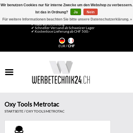
Wir benutzen Cookies nur für interne Zwecke um den Webshop zu verbessern.
Ist das in Ordnung?
Ja
Nein
0 Artikel - CHF 0,00
Mein Konto / Kundenkonto anlegen
Für weitere Informationen beachten Sie bitte unsere Datenschutzerklärung. »
✔ Kauf auf Rechnung
✔ Schneller Versand ab Schweizer Lager
✔ Kostenlose Lieferung ab CHF 500.-
Startseite
EUR
/
CHF
LFP Medien
Maschinen
Design Folien
Flachglas-Folien
Oxy Tools Metrotac
STARTSEITE
/
OXY TOOLS METROTAC
Messesysteme
Fertigung & Montage