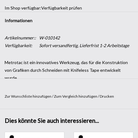
Im Shop verfügbar:
Verfügbarkeit prüfen
Informationen
Artikelnummer::
W-010142
Verfügbarkeit:
Sofort versandfertig, Lieferfrist 1-2 Arbeitstage
Metrotac ist ein innovatives Werkzeug, das für die Konstruktion
von Grafiken durch Schneiden mit Knifeless Tape entwickelt
wurde.
Aus einem spezifischen anpassungsfähigen, aber nicht dehnbaren
Material gefertigt, können damit auch bei wichtigen Krümmungen
Zur Wunschliste hinzufügen
/
Zum Vergleich hinzufügen
/
Drucken
Reliefs und Millimeterangaben erzeugt werden. Mit dem
Spezialkleber können Sie Metrotac endlos anbringen und
abnehmen.
Dies könnte Sie auch interessieren...
Wenn der klebende Teil mit Verunreinigungen gesättigt ist, reicht
es aus, ihn unter fließendem kaltem Wasser zu waschen, um seine