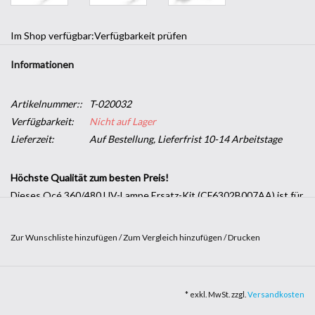
Im Shop verfügbar:
Verfügbarkeit prüfen
Informationen
Artikelnummer::
T-020032
Verfügbarkeit:
Nicht auf Lager
Lieferzeit:
Auf Bestellung, Lieferfrist 10-14 Arbeitstage
Höchste Qualität zum besten Preis!
Dieses Océ 360/480 UV-Lampe Ersatz-Kit (CF6302B007AA) ist für
folgende UV-Digitaldruckmaschinen geeignet: Océ Arizona 360
GT / Arizona 360 XT / Arizona 318 GL / Arizona 460 XT / Arizona
Zur Wunschliste hinzufügen
/
Zum Vergleich hinzufügen
/
Drucken
460 GT / Arizona 480 GT / Arizona 480 XT, Fujifilm Acuity Advance
HD2565 / Acuity Advance HD2565 X2 / Acuity Advance Select
HD4226 / Acuity Advance Select HD4006 / Acuity Advance Select
* exkl. MwSt. zzgl.
Versandkosten
HD4228 / Acuity Advance Select HD4008.