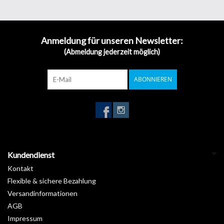
Dies ist das Océ-Originalteil (Artikelnummer: 301010953
/ A780116421859-Nummer).
Anmeldung für unseren Newsletter:
Lieferumfang: 2 Stk. Océ 360/480 UV-Lampen Ersatz-Kit
(Abmeldung jederzeit möglich)
(CF6302B007AA)
Es wird empfohlen, jeweils beide Lampen gleichzeitig
auszustauschen
ABONNIEREN
Kundendienst
Kontakt
Flexible & sichere Bezahlung
Versandinformationen
AGB
Impressum