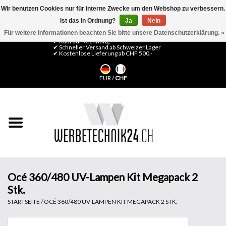
Wir benutzen Cookies nur für interne Zwecke um den Webshop zu verbessern.
Ist das in Ordnung?
Ja
Nein
0 Artikel - CHF 0,00
Mein Konto / Kundenkonto anlegen
Für weitere Informationen beachten Sie bitte unsere Datenschutzerklärung. »
✔ Kauf auf Rechnung
✔ Schneller Versand ab Schweizer Lager
✔ Kostenlose Lieferung ab CHF 500.-
Startseite
EUR
/
CHF
LFP Medien
Maschinen
Design Folien
Flachglas-Folien
Océ 360/480 UV-Lampen Kit Megapack 2
Stk.
Messesysteme
STARTSEITE
/
OCÉ 360/480 UV-LAMPEN KIT MEGAPACK 2 STK.
Fertigung & Montage