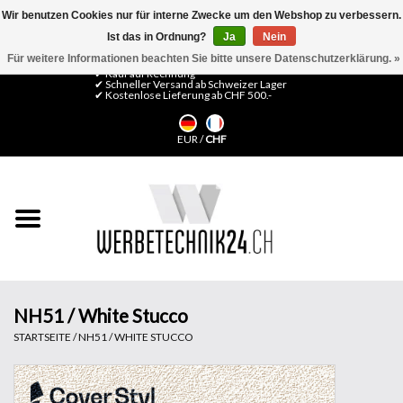
Wir benutzen Cookies nur für interne Zwecke um den Webshop zu verbessern.
Ist das in Ordnung?
Ja
Nein
0 Artikel - CHF 0,00
Mein Konto / Kundenkonto anlegen
Für weitere Informationen beachten Sie bitte unsere Datenschutzerklärung. »
✔ Kauf auf Rechnung
✔ Schneller Versand ab Schweizer Lager
✔ Kostenlose Lieferung ab CHF 500.-
Startseite
EUR
/
CHF
LFP Medien
Maschinen
Design Folien
Flachglas-Folien
NH51 / White Stucco
STARTSEITE
/
NH51 / WHITE STUCCO
Messesysteme
Fertigung & Montage