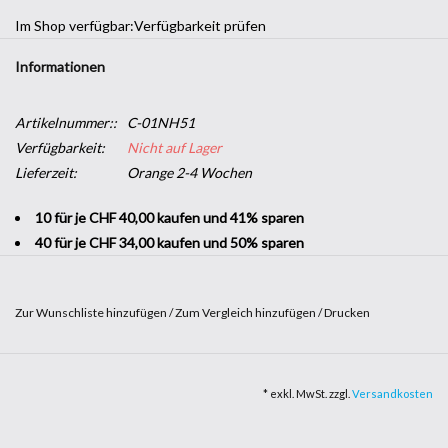
Im Shop verfügbar:
Verfügbarkeit prüfen
Informationen
Artikelnummer::
C-01NH51
Verfügbarkeit:
Nicht auf Lager
Lieferzeit:
Orange 2-4 Wochen
10 für je CHF 40,00 kaufen und 41% sparen
40 für je CHF 34,00 kaufen und 50% sparen
Zur Wunschliste hinzufügen
/
Zum Vergleich hinzufügen
/
Drucken
Vom „New Yorker Apartment“-Look bis hin zu grauem Stein und
glattem Beton wird unser Naturstein-Sortiment Ihre Wünsche
* exkl. MwSt. zzgl.
Versandkosten
nach trendiger Dekoration erfüllen. Vom Fußboden bis zu den
Wänden – nutzen Sie mehrere Farbschattierungen, um alle Räume