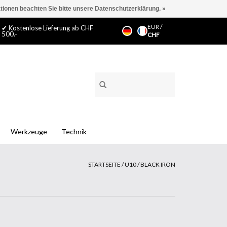
ationen beachten Sie bitte unsere Datenschutzerklärung. »
EUR
/
✔ Kostenlose Lieferung ab CHF
500.-
CHF
Werkzeuge
Technik
STARTSEITE
/
U10 / BLACK IRON