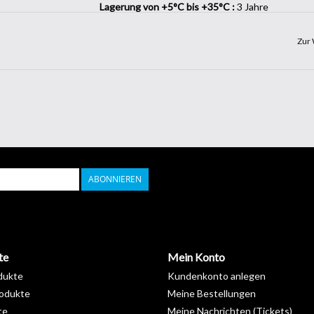
Lagerung von +5°C bis +35°C :
3 Jahre
Länge :
50 m
Breite :
122 cm
Zur 
ABONNIEREN
te
Mein Konto
dukte
Kundenkonto anlegen
odukte
Meine Bestellungen
te
Meine Nachrichten (Tickets)