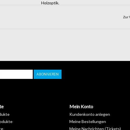
Holzoptik.
Garantie :
10 Jahre
Installationstemperatur :
Von +15°C bis +25°C
Zur 
Lagerung von +5°C bis +35°C :
3 Jahre
Länge :
50 m
Breite :
122 cm
ABONNIEREN
te
Mein Konto
dukte
Kundenkonto anlegen
odukte
Meine Bestellungen
te
Meine Nachrichten (Tickets)