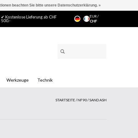
ationen beachten Sie bitte unsere Datenschutzerklärung. »
EUR
/
✔ Kostenlose Lieferung ab CHF
500.-
CHF
Werkzeuge
Technik
STARTSEITE
/
NF90 / SAND ASH