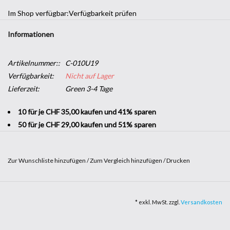
Im Shop verfügbar:
Verfügbarkeit prüfen
Informationen
Artikelnummer::
C-010U19
Verfügbarkeit:
Nicht auf Lager
Lieferzeit:
Green 3-4 Tage
10 für je CHF 35,00 kaufen und 41% sparen
50 für je CHF 29,00 kaufen und 51% sparen
Zur Wunschliste hinzufügen
/
Zum Vergleich hinzufügen
/
Drucken
Vom „New Yorker Apartment“-Look bis hin zu grauem Stein und
glattem Beton wird unser Naturstein-Sortiment Ihre Wünsche
* exkl. MwSt. zzgl.
Versandkosten
nach trendiger Dekoration erfüllen. Vom Fußboden bis zu den
Wänden – nutzen Sie mehrere Farbschattierungen, um alle Räume