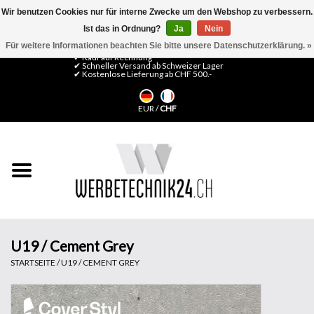
Wir benutzen Cookies nur für interne Zwecke um den Webshop zu verbessern.
Ist das in Ordnung?
Ja
Nein
0 Artikel - CHF 0,00
Mein Konto / Kundenkonto anlegen
Für weitere Informationen beachten Sie bitte unsere Datenschutzerklärung. »
✔ Kauf auf Rechnung
✔ Schneller Versand ab Schweizer Lager
✔ Kostenlose Lieferung ab CHF 500.-
Startseite
EUR
/
CHF
LFP Medien
Maschinen
Design Folien
Flachglas-Folien
U19 / Cement Grey
STARTSEITE
/
U19 / CEMENT GREY
Messesysteme
Fertigung & Montage