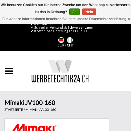
Wir benutzen Cookies nur für interne Zwecke um den Webshop zu verbessern.
Ist das in Ordnung?
Ja
Nein
0 Artikel - CHF 0,00
Mein Konto / Kundenkonto anlegen
Für weitere Informationen beachten Sie bitte unsere Datenschutzerklärung. »
✔ Kauf auf Rechnung
✔ Schneller Versand ab Schweizer Lager
✔ Kostenlose Lieferung ab CHF 500.-
Startseite
EUR
/
CHF
LFP Medien
Maschinen
Design Folien
Flachglas-Folien
Mimaki JV100-160
STARTSEITE
/
MIMAKI JV100-160
Messesysteme
Fertigung & Montage