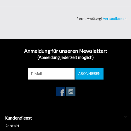
Der JV100-160 wurde als Antwort auf die Anforderungen des
Marktes entwickelt und macht hochwertigen Solventdruck zu
einem Einstiegspreis verfügbar. Mimakis bewährte Technologie
* exkl. MwSt. zzgl.
Versandkosten
bietet in diesem neuen Drucker eine hohe Benutzerfreundlichkeit.
8-Farbdruck ist ebenfalls möglich.
Modell
JV100-160C
Anmeldung für unseren Newsletter:
2 drop-on-demand piezoelektrische
(Abmeldung jederzeit möglich)
Druckkopf
Druckköpfe; versetzte Anordnung
Y: 360 dpi, 720 dpi, 1200 dpi;
Auflösung
ABONNIEREN
X: 600dpi, 900 dpi, 1200dpi
Tropfengröße
Min: 4pl, Max: 20pl
Manuelle Einstellung (2.0/ 2.5 mm von der
Druckkopfabstand
Druckplatte)
SS21: CMYK / CMYKLcLmLkOr
Tintentyp
AS5: CMYK / CMYKLcLmLkOr
Kundendienst
BS4: CMYK
Kontakt
Tintenfarbe
4C (CMYK) / 8C (CMYKLcLmLkOr)