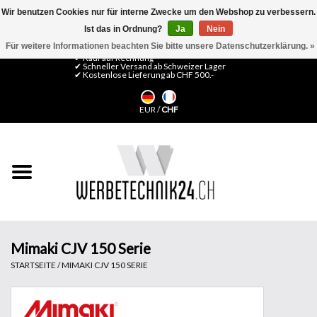
Wir benutzen Cookies nur für interne Zwecke um den Webshop zu verbessern.
Ist das in Ordnung?
Ja
Nein
0 Artikel - CHF 0,00
Mein Konto / Kundenkonto anlegen
Für weitere Informationen beachten Sie bitte unsere Datenschutzerklärung. »
✔ Kauf auf Rechnung
✔ Schneller Versand ab Schweizer Lager
✔ Kostenlose Lieferung ab CHF 500.-
Startseite
EUR
/
CHF
LFP Medien
Maschinen
Design Folien
Flachglas-Folien
Mimaki CJV 150 Serie
STARTSEITE
/
MIMAKI CJV 150 SERIE
Messesysteme
Fertigung & Montage