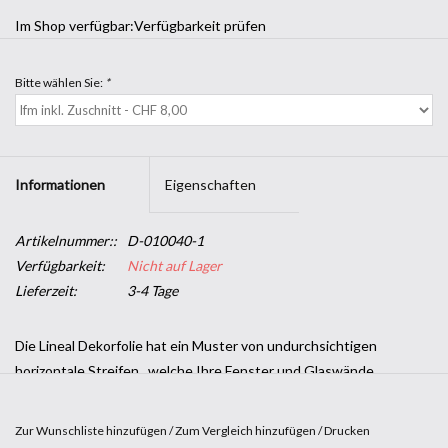
Im Shop verfügbar:
Verfügbarkeit prüfen
Bitte wählen Sie:
*
Informationen
Eigenschaften
Artikelnummer::
D-010040-1
Verfügbarkeit:
Nicht auf Lager
Lieferzeit:
3-4 Tage
Die Lineal Dekorfolie hat ein Muster von undurchsichtigen
horizontale Streifen , welche Ihre Fenster und Glaswände
hervorragend zu Geltung bringt .
SOLAR SCREEN® selbstklebende Designfolien bringen Ihnen eine
Zur Wunschliste hinzufügen
/
Zum Vergleich hinzufügen
/
Drucken