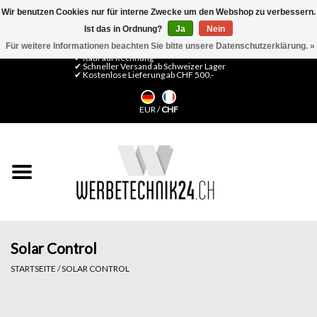
Wir benutzen Cookies nur für interne Zwecke um den Webshop zu verbessern.
Ist das in Ordnung?
Ja
Nein
0 Artikel - CHF 0,00
Mein Konto / Kundenkonto anlegen
Für weitere Informationen beachten Sie bitte unsere Datenschutzerklärung. »
✔ Kauf auf Rechnung
✔ Schneller Versand ab Schweizer Lager
✔ Kostenlose Lieferung ab CHF 500.-
Startseite
EUR
/
CHF
LFP Medien
Maschinen
Design Folien
Flachglas-Folien
Solar Control
STARTSEITE
/
SOLAR CONTROL
Messesysteme
Fertigung & Montage