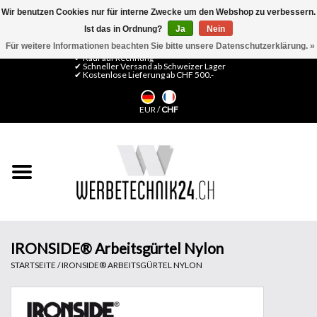
Wir benutzen Cookies nur für interne Zwecke um den Webshop zu verbessern.
Ist das in Ordnung?
Ja
Nein
0 Artikel - CHF 0,00
Mein Konto / Kundenkonto anlegen
Für weitere Informationen beachten Sie bitte unsere Datenschutzerklärung. »
✔ Kauf auf Rechnung
✔ Schneller Versand ab Schweizer Lager
✔ Kostenlose Lieferung ab CHF 500.-
Startseite
EUR
/
CHF
LFP Medien
Maschinen
Design Folien
Flachglas-Folien
IRONSIDE® Arbeitsgürtel Nylon
STARTSEITE
/
IRONSIDE® ARBEITSGÜRTEL NYLON
Messesysteme
Fertigung & Montage