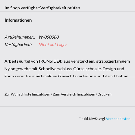
Im Shop verfügbar:
Verfügbarkeit prüfen
Informationen
Artikelnummer::
W-050080
Verfügbarkeit:
Nicht auf Lager
Arbeitsgürtel von IRONSIDE® aus verstärktem, strapazierfähigem
Nylongewebe mit Schnellverschluss Gürtelschnalle. Design und
Form sorgt für gleichmäßige Gewichtsverteilung und damit hohen
Tragekomfort. Passend zu IRONSIDE® Gürteltasche und anderen
Werkzeugtaschen und -halter.
Zur Wunschliste hinzufügen
/
Zum Vergleich hinzufügen
/
Drucken
Passend für alle Grössen bis 137cm
Strapazierfähige Qualität, genietete Verbindungen
* exkl. MwSt. zzgl.
Versandkosten
Gürtelbreite: 45mm
Material: Nylon