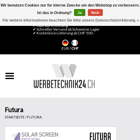
Wir benutzen Cookies nur für interne Zwecke um den Webshop zu verbessern.
Ist das in Ordnung?
Ja
Nein
0 Artikel - CHF 0,00
Mein Konto / Kundenkonto anlegen
Für weitere Informationen beachten Sie bitte unsere Datenschutzerklärung. »
✔ Kauf auf Rechnung
✔ Schneller Versand ab Schweizer Lager
✔ Kostenlose Lieferung ab CHF 500.-
Startseite
EUR
/
CHF
LFP Medien
Maschinen
Design Folien
Flachglas-Folien
Futura
STARTSEITE
/
FUTURA
Messesysteme
Fertigung & Montage