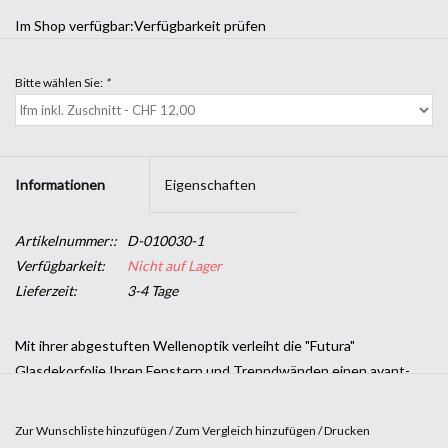
Im Shop verfügbar:
Verfügbarkeit prüfen
Bitte wählen Sie:
*
Informationen
Eigenschaften
Artikelnummer::
D-010030-1
Verfügbarkeit:
Nicht auf Lager
Lieferzeit:
3-4 Tage
Mit ihrer abgestuften Wellenoptik verleiht die "Futura"
Glasdekorfolie Ihren Fenstern und Trenndwänden einen avant-
gardistischen Touch.
SOLAR SCREEN® selbstklebende Designfolien bringen Ihnen eine
Zur Wunschliste hinzufügen
/
Zum Vergleich hinzufügen
/
Drucken