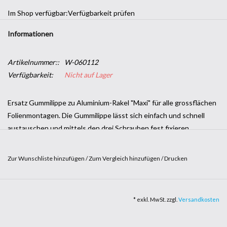
Im Shop verfügbar:
Verfügbarkeit prüfen
Informationen
Artikelnummer::
W-060112
Verfügbarkeit:
Nicht auf Lager
Ersatz Gummilippe zu Aluminium-Rakel "Maxi" für alle grossflächen
Folienmontagen. Die Gummilippe lässt sich einfach und schnell
austauschen und mittels den drei Schrauben fest fixieren.
Abmessungen: 200 x 30 x 6mm (B x T x H)
Zur Wunschliste hinzufügen
/
Zum Vergleich hinzufügen
/
Drucken
Packungsinhalt 1 Stk.
* exkl. MwSt. zzgl.
Versandkosten