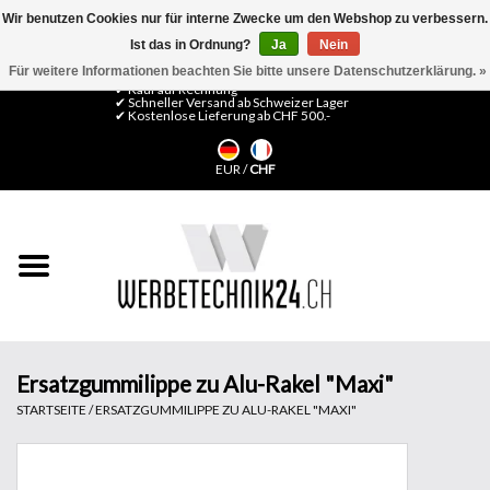
Wir benutzen Cookies nur für interne Zwecke um den Webshop zu verbessern.
Ist das in Ordnung?
Ja
Nein
0 Artikel - CHF 0,00
Mein Konto / Kundenkonto anlegen
Für weitere Informationen beachten Sie bitte unsere Datenschutzerklärung. »
✔ Kauf auf Rechnung
✔ Schneller Versand ab Schweizer Lager
✔ Kostenlose Lieferung ab CHF 500.-
Startseite
EUR
/
CHF
LFP Medien
Maschinen
Design Folien
Flachglas-Folien
Ersatzgummilippe zu Alu-Rakel "Maxi"
STARTSEITE
/
ERSATZGUMMILIPPE ZU ALU-RAKEL "MAXI"
Messesysteme
Fertigung & Montage