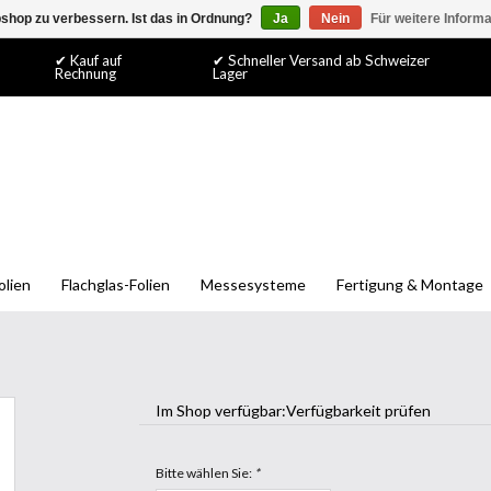
shop zu verbessern. Ist das in Ordnung?
Ja
Nein
Für weitere Inform
✔ Kauf auf
✔ Schneller Versand ab Schweizer
Rechnung
Lager
olien
Flachglas-Folien
Messesysteme
Fertigung & Montage
Im Shop verfügbar:
Verfügbarkeit prüfen
Bitte wählen Sie:
*