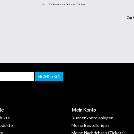
Folienbreite: 152cm
Feuerwiderstandsklasse: M1
Zur 
REACH, RoHS konform: respektiert
Keine Schrumpfung durch PET Material
ABONNIEREN
te
Mein Konto
dukte
Kundenkonto anlegen
odukte
Meine Bestellungen
te
Meine Nachrichten (Tickets)