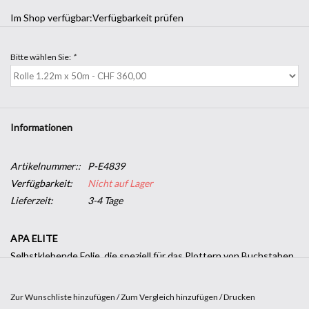
Im Shop verfügbar:
Verfügbarkeit prüfen
Bitte wählen Sie:
*
Informationen
Artikelnummer::
P-E4839
Verfügbarkeit:
Nicht auf Lager
Lieferzeit:
3-4 Tage
APA ELITE
Selbstklebende Folie, die speziell für das Plottern von Buchstaben,
Logos und Grafiken entwickelt wurde. Ideal für die Dekoration von
Schaufenstern, Schildern, Fahrzeugen, Ausstellungstafeln und für
Zur Wunschliste hinzufügen
/
Zum Vergleich hinzufügen
/
Drucken
alle Außenanwendungen von mittlerer Dauer auf ebenen Flächen.