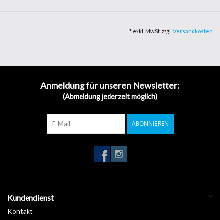
Die Folie hat die Brandschutzklasse (B-S2-D0) erhalten und ist
daher für die Dekoration von Wänden, Zwischendecken, Podesten
* exkl. MwSt. zzgl.
Versandkosten
und Verkleidungen geeignet. Haltbarkeit der Folie bis zu 5 Jahren
im Freien. Metallisiert 3/4 Jahre. Klebstoff: permanentes Öko-
Acrylat mit hoher Kohäsion. Folienstärke: 75 µm.
5 Jahren Garantie
Anmeldung für unseren Newsletter:
Folienstärke: 75 µm
(Abmeldung jederzeit möglich)
Brandschutzklasse (B-S2-D0)
ABONNIEREN
Datenblatt >
Download
Kundendienst
Kontakt