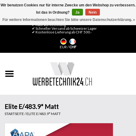
Wir benutzen Cookies nur für interne Zwecke um den Webshop zu verbessern.
Ist das in Ordnung?
Ja
Nein
0 Artikel - CHF 0,00
Mein Konto / Kundenkonto anlegen
Für weitere Informationen beachten Sie bitte unsere Datenschutzerklärung. »
✔ Kauf auf Rechnung
✔ Schneller Versand ab Schweizer Lager
✔ Kostenlose Lieferung ab CHF 500.-
Startseite
EUR
/
CHF
LFP Medien
Maschinen
Design Folien
Flachglas-Folien
Elite E/483.9* Matt
STARTSEITE
/
ELITE E/483.9* MATT
Messesysteme
Fertigung & Montage