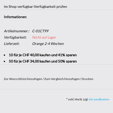
Im Shop verfügbar:
Verfügbarkeit prüfen
Informationen
Artikelnummer::
C-01CT99
Verfügbarkeit:
Nicht auf Lager
Lieferzeit:
Orange 2-4 Wochen
10 für je CHF 40,00 kaufen und 41% sparen
50 für je CHF 34,00 kaufen und 50% sparen
Zur Wunschliste hinzufügen
/
Zum Vergleich hinzufügen
/
Drucken
Möchten Sie Ihrem Unternehmen einen dekorativen Touch
verleihen, ohne sich in große Bauarbeiten stürzen zu müssen? Mit
* exkl. MwSt. zzgl.
Versandkosten
Klebeband in
Holzoptik
können Sie einen Hauch von Natur in Ihre
Räumlichkeiten bringen. Es ist robust und leicht anzubringen und