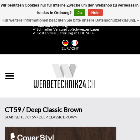
Wir benutzen Cookies nur für interne Zwecke um den Webshop zu verbessern.
Ist das in Ordnung?
Ja
Nein
0 Artikel - CHF 0,00
Mein Konto / Kundenkonto anlegen
Für weitere Informationen beachten Sie bitte unsere Datenschutzerklärung. »
✔ Kauf auf Rechnung
✔ Schneller Versand ab Schweizer Lager
✔ Kostenlose Lieferung ab CHF 500.-
Startseite
EUR
/
CHF
LFP Medien
Maschinen
Design Folien
Flachglas-Folien
CT59 / Deep Classic Brown
STARTSEITE
/
CT59 / DEEP CLASSIC BROWN
Messesysteme
Fertigung & Montage