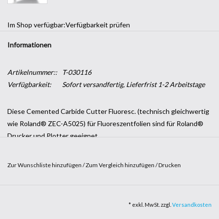
Im Shop verfügbar:
Verfügbarkeit prüfen
Informationen
Artikelnummer::
T-030116
Verfügbarkeit:
Sofort versandfertig, Lieferfrist 1-2 Arbeitstage
Diese Cemented Carbide Cutter Fluoresc. (technisch gleichwertig
wie Roland® ZEC-A5025) für Fluoreszentfolien sind für Roland®
Drucker und Plotter geeignet.
Lieferumfang: 3 Stk.
Zur Wunschliste hinzufügen
/
Zum Vergleich hinzufügen
/
Drucken
Hersteller: Werbetechnik24.ch - Originalteil (baugleich ZEC-
A5025)
* exkl. MwSt. zzgl.
Versandkosten