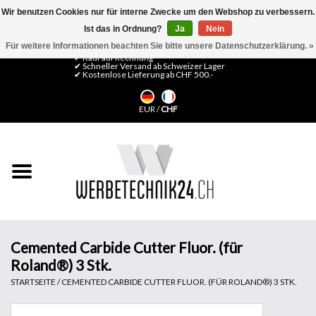
Wir benutzen Cookies nur für interne Zwecke um den Webshop zu verbessern.
Ist das in Ordnung?
Ja
Nein
0 Artikel - CHF 0,00
Mein Konto / Kundenkonto anlegen
Für weitere Informationen beachten Sie bitte unsere Datenschutzerklärung. »
✔ Kauf auf Rechnung
✔ Schneller Versand ab Schweizer Lager
✔ Kostenlose Lieferung ab CHF 500.-
Startseite
EUR
/
CHF
LFP Medien
Maschinen
Design Folien
Flachglas-Folien
Cemented Carbide Cutter Fluor. (für
Roland®) 3 Stk.
Messesysteme
STARTSEITE
/
CEMENTED CARBIDE CUTTER FLUOR. (FÜR ROLAND®) 3 STK.
Fertigung & Montage