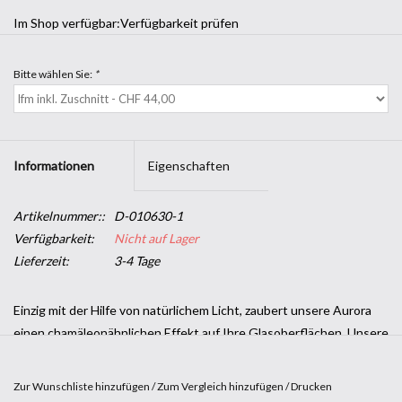
Im Shop verfügbar:
Verfügbarkeit prüfen
Bitte wählen Sie:
*
Informationen
Eigenschaften
Artikelnummer::
D-010630-1
Verfügbarkeit:
Nicht auf Lager
Lieferzeit:
3-4 Tage
Einzig mit der Hilfe von natürlichem Licht, zaubert unsere Aurora
einen chamäleonähnlichen Effekt auf Ihre Glasoberflächen. Unsere
Aurora Sopmmer schimmert in wechseld warmen Farbtönen.
SOLAR SCREEN® selbstklebende Designfolien bringen Ihnen eine
Zur Wunschliste hinzufügen
/
Zum Vergleich hinzufügen
/
Drucken
größere Privatsphäre in Ihre Umgebung, ohne dabei die Licht