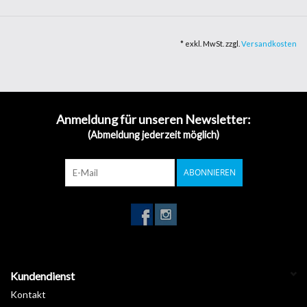
Transmission zu vermindern. Sie ermöglichen Ihnen, das Design
Ihrer Fenster oder Glasabtrenung zu personalisieren oder Ihren
* exkl. MwSt. zzgl.
Versandkosten
Eingangsbereich hervorzuheben. Sollte ein Glasbruch durch Unfall
oder Ähnliches auftreten, bieten Ihnen die Folien eine zusätzliche
Schutz vor dem Splittern des Glases und halten es am Platz. Nicht
zuletzt bedürfen die Folien keine besondere Pflege und filtern
Anmeldung für unseren Newsletter:
noch zusätzlich 95% der UV Strahlung, den Hauptgrund des
(Abmeldung jederzeit möglich)
Verblassens von Mobiliar und Ähnlichem.
Folienbreite: 135cm
Feuerwiderstandsklasse: M1
ABONNIEREN
REACH, RoHS konform: respektiert
Keine Schrumpfung durch PET Material
Kundendienst
Kontakt