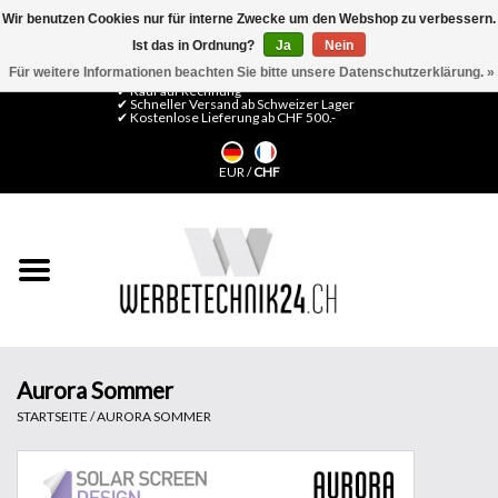
Wir benutzen Cookies nur für interne Zwecke um den Webshop zu verbessern.
Ist das in Ordnung?
Ja
Nein
0 Artikel - CHF 0,00
Mein Konto / Kundenkonto anlegen
Für weitere Informationen beachten Sie bitte unsere Datenschutzerklärung. »
✔ Kauf auf Rechnung
✔ Schneller Versand ab Schweizer Lager
✔ Kostenlose Lieferung ab CHF 500.-
Startseite
EUR
/
CHF
LFP Medien
Maschinen
Design Folien
Flachglas-Folien
Aurora Sommer
STARTSEITE
/
AURORA SOMMER
Messesysteme
Fertigung & Montage