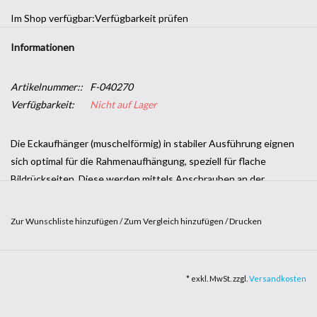
Im Shop verfügbar:
Verfügbarkeit prüfen
Informationen
Artikelnummer::
F-040270
Verfügbarkeit:
Nicht auf Lager
Die Eckaufhänger (muschelförmig) in stabiler Ausführung eignen
sich optimal für die Rahmenaufhängung, speziell für flache
Bildrückseiten. Diese werden mittels Anschrauben an der
Rückseite des Holzkeilrahmens angebracht. Die 45°-Schräge
erleichtert jederzeit eine gerade Hängung des Rahmens. Die
Zur Wunschliste hinzufügen
/
Zum Vergleich hinzufügen
/
Drucken
Eckaufhänger dienen zusätzlich auch der Gehrungsverstärkung.
Abmessungen: 50 x 50mm
* exkl. MwSt. zzgl.
Versandkosten
Wandabstand: ca. 4mm
Packungsinhalt: 10 Stk.