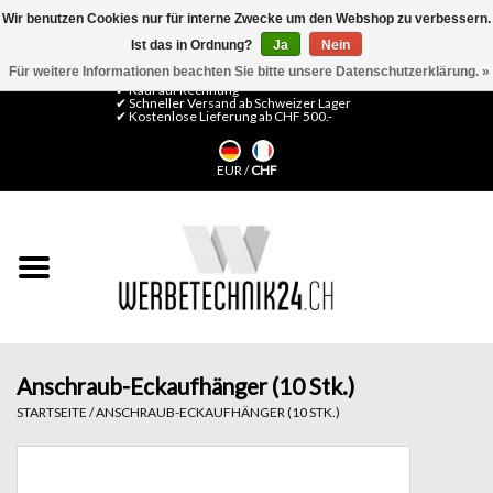
Wir benutzen Cookies nur für interne Zwecke um den Webshop zu verbessern.
Ist das in Ordnung?
Ja
Nein
0 Artikel - CHF 0,00
Mein Konto / Kundenkonto anlegen
Für weitere Informationen beachten Sie bitte unsere Datenschutzerklärung. »
✔ Kauf auf Rechnung
✔ Schneller Versand ab Schweizer Lager
✔ Kostenlose Lieferung ab CHF 500.-
Startseite
EUR
/
CHF
LFP Medien
Maschinen
Design Folien
Flachglas-Folien
Anschraub-Eckaufhänger (10 Stk.)
STARTSEITE
/
ANSCHRAUB-ECKAUFHÄNGER (10 STK.)
Messesysteme
Fertigung & Montage