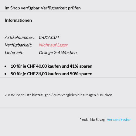
Im Shop verfügbar:
Verfügbarkeit prüfen
Informationen
Artikelnummer::
C-01AC04
Verfügbarkeit:
Nicht auf Lager
Lieferzeit:
Orange 2-4 Wochen
10 für je CHF 40,00 kaufen und 41% sparen
50 für je CHF 34,00 kaufen und 50% sparen
Zur Wunschliste hinzufügen
/
Zum Vergleich hinzufügen
/
Drucken
Möchten Sie Ihrem Unternehmen einen dekorativen Touch
verleihen, ohne sich in große Bauarbeiten stürzen zu müssen? Mit
* exkl. MwSt. zzgl.
Versandkosten
Klebeband in
Holzoptik
können Sie einen Hauch von Natur in Ihre
Räumlichkeiten bringen. Es ist robust und leicht anzubringen und