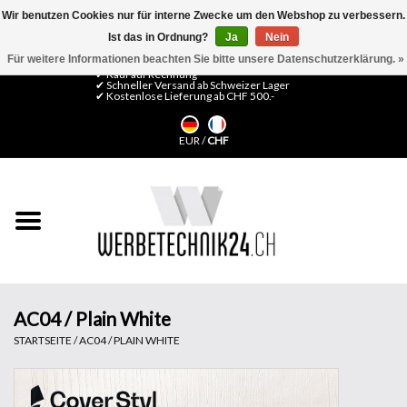
Wir benutzen Cookies nur für interne Zwecke um den Webshop zu verbessern.
Ist das in Ordnung?
Ja
Nein
0 Artikel - CHF 0,00
Mein Konto / Kundenkonto anlegen
Für weitere Informationen beachten Sie bitte unsere Datenschutzerklärung. »
✔ Kauf auf Rechnung
✔ Schneller Versand ab Schweizer Lager
✔ Kostenlose Lieferung ab CHF 500.-
Startseite
EUR
/
CHF
LFP Medien
Maschinen
Design Folien
Flachglas-Folien
AC04 / Plain White
STARTSEITE
/
AC04 / PLAIN WHITE
Messesysteme
Fertigung & Montage